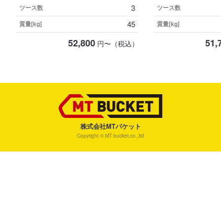
3
ツース数
ツース数
45
質量[kg]
質量[kg]
52,800
51,
円〜（税込）
株式会社MTバケット
Copyright © MT bucket.co.,ltd