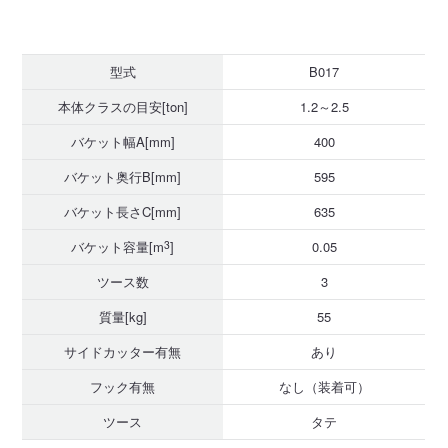
型式
B017
本体クラスの目安[ton]
1.2～2.5
バケット幅A[mm]
400
バケット奥行B[mm]
595
バケット長さC[mm]
635
バケット容量[m
3
]
0.05
ツース数
3
質量[kg]
55
サイドカッター有無
あり
フック有無
なし（装着可）
ツース
タテ