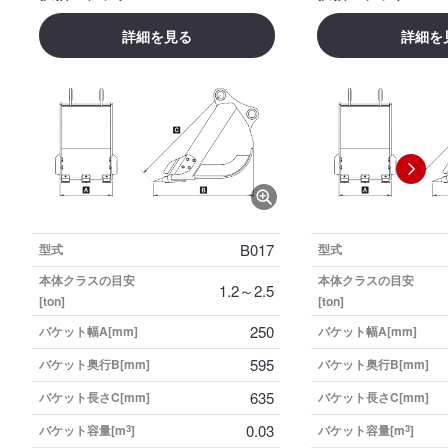
詳細を見る
詳細を
B017
型式
型式
本体クラスの目安
本体クラスの目安
1.2～2.5
[ton]
[ton]
250
バケット幅A[mm]
バケット幅A[mm]
595
バケット奥行B[mm]
バケット奥行B[mm]
635
バケット長さC[mm]
バケット長さC[mm]
0.03
バケット容量[m
3
]
バケット容量[m
3
]