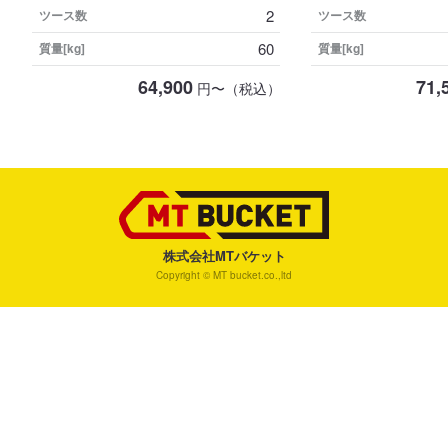
2
ツース数
ツース数
60
質量[kg]
質量[kg]
64,900
71,
円〜（税込）
株式会社MTバケット
Copyright © MT bucket.co.,ltd