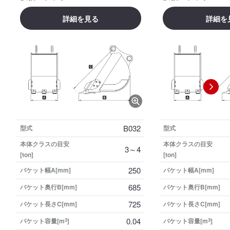
詳細を見る
詳細を
B032
型式
型式
本体クラスの目安
本体クラスの目安
3～4
[ton]
[ton]
250
バケット幅A[mm]
バケット幅A[mm]
685
バケット奥行B[mm]
バケット奥行B[mm]
725
バケット長さC[mm]
バケット長さC[mm]
0.04
バケット容量[m
3
]
バケット容量[m
3
]