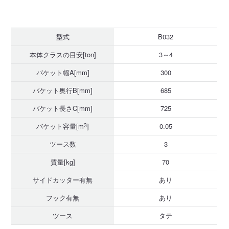
型式
B032
本体クラスの目安[ton]
3～4
バケット幅A[mm]
300
バケット奥行B[mm]
685
バケット長さC[mm]
725
バケット容量[m
3
]
0.05
ツース数
3
質量[kg]
70
サイドカッター有無
あり
フック有無
あり
ツース
タテ