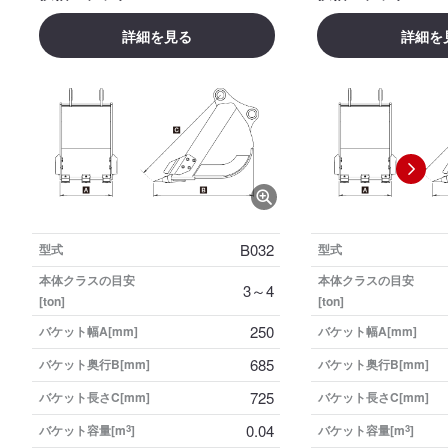
詳細を見る
詳細を
B032
型式
型式
本体クラスの目安
本体クラスの目安
3～4
[ton]
[ton]
250
バケット幅A[mm]
バケット幅A[mm]
685
バケット奥行B[mm]
バケット奥行B[mm]
725
バケット長さC[mm]
バケット長さC[mm]
0.04
バケット容量[m
3
]
バケット容量[m
3
]