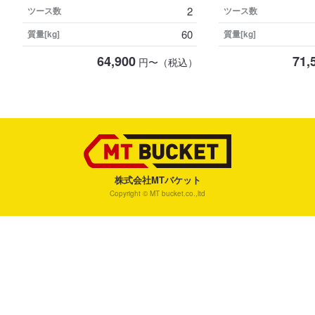
2
ツース数
ツース数
60
質量[kg]
質量[kg]
64,900
71,
円〜（税込）
株式会社MTバケット
Copyright © MT bucket.co.,ltd