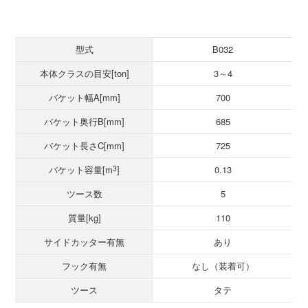
型式
B032
本体クラスの目安[ton]
3～4
バケット幅A[mm]
700
バケット奥行B[mm]
685
バケット長さC[mm]
725
バケット容量[m
3
]
0.13
ツース数
5
質量[kg]
110
サイドカッター有無
あり
フック有無
なし（装着可）
ツース
タテ