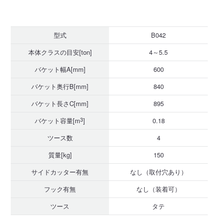
型式
B042
本体クラスの目安[ton]
4～5.5
バケット幅A[mm]
600
バケット奥行B[mm]
840
バケット長さC[mm]
895
バケット容量[m
3
]
0.18
ツース数
4
質量[kg]
150
サイドカッター有無
なし（取付穴あり）
フック有無
なし（装着可）
ツース
タテ