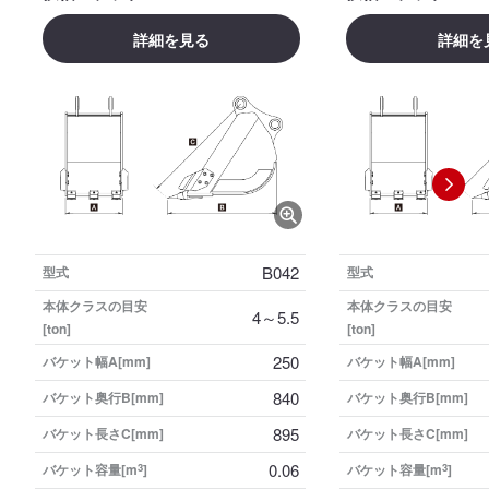
詳細を見る
詳細を
B042
型式
型式
本体クラスの目安
本体クラスの目安
4～5.5
[ton]
[ton]
250
バケット幅A[mm]
バケット幅A[mm]
840
バケット奥行B[mm]
バケット奥行B[mm]
895
バケット長さC[mm]
バケット長さC[mm]
0.06
バケット容量[m
3
]
バケット容量[m
3
]