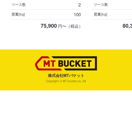
2
ツース数
ツース数
100
質量[kg]
質量[kg]
75,900
80,
円〜（税込）
株式会社MTバケット
Copyright © MT bucket.co.,ltd