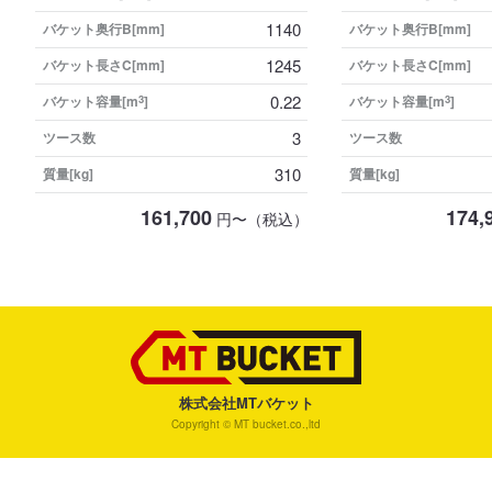
1140
バケット奥行B[mm]
バケット奥行B[mm]
1245
バケット長さC[mm]
バケット長さC[mm]
0.22
バケット容量[m
3
]
バケット容量[m
3
]
3
ツース数
ツース数
310
質量[kg]
質量[kg]
161,700
174,
円〜（税込）
株式会社MTバケット
Copyright © MT bucket.co.,ltd