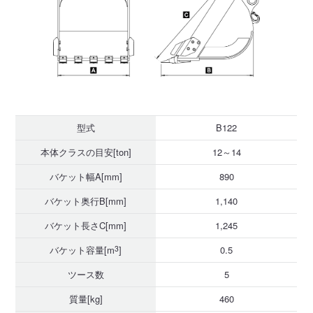
型式
B122
本体クラスの目安[ton]
12～14
バケット幅A[mm]
890
バケット奥行B[mm]
1,140
バケット長さC[mm]
1,245
バケット容量[m
3
]
0.5
ツース数
5
質量[kg]
460