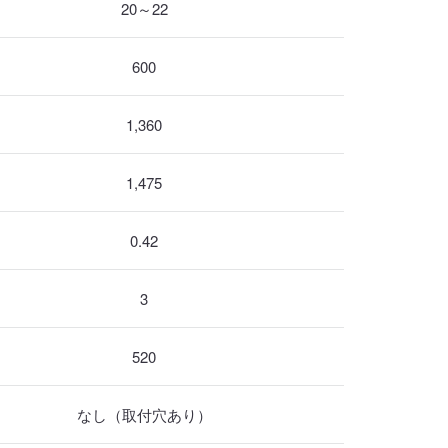
20～22
600
1,360
1,475
0.42
3
520
なし（取付穴あり）