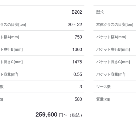
B202
型式
20～22
ラスの目安[ton]
本体クラスの目安[ton]
750
ト幅A[mm]
バケット幅A[mm]
1360
ト奥行B[mm]
バケット奥行B[mm]
1475
ト長さC[mm]
バケット長さC[mm]
0.55
3
3
ト容量[m
]
バケット容量[m
]
3
数
ツース数
580
g]
質量[kg]
259,600
円〜（税込）