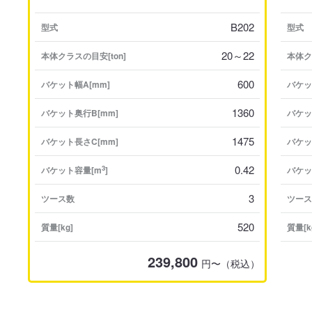
B202
型式
型式
20～22
本体クラスの目安[ton]
本体ク
600
バケット幅A[mm]
バケッ
1360
バケット奥行B[mm]
バケッ
1475
バケット長さC[mm]
バケッ
0.42
3
バケット容量[m
]
バケッ
3
ツース数
ツース
520
質量[kg]
質量[k
239,800
円〜（税込）