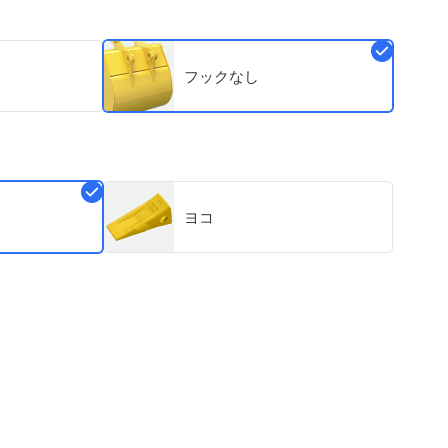
フックなし
ヨコ