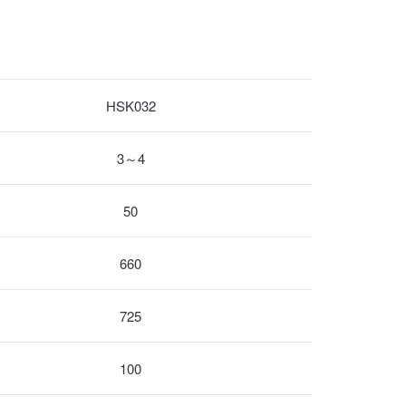
HSK032
3～4
50
660
725
100