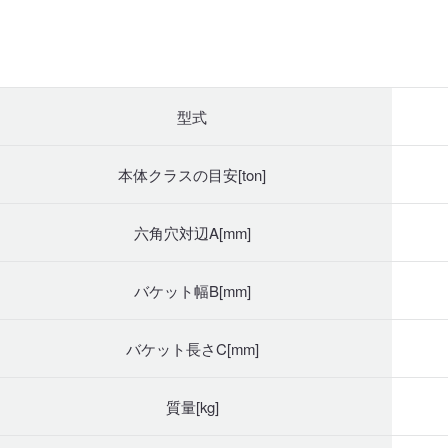
型式
本体クラスの目安[ton]
六角穴対辺A[mm]
バケット幅B[mm]
バケット長さC[mm]
質量[kg]