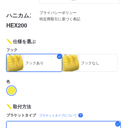
※画像はイメージです
プライバシーポリシー
ハニカムスケルトンバケット HSK202-
特定商取引に基づく表記
HEX200
仕様を選ぶ
フック
フックあり
フックなし
色
取付方法
ブラケットタイプ
ブラケットタイプについて