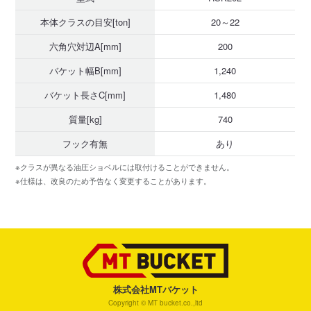
本体クラスの目安[ton]
20～22
六角穴対辺A[mm]
200
バケット幅B[mm]
1,240
バケット長さC[mm]
1,480
質量[kg]
740
フック有無
あり
※クラスが異なる油圧ショベルには取付けることができません。
※仕様は、改良のため予告なく変更することがあります。
株式会社MTバケット
Copyright © MT bucket.co.,ltd