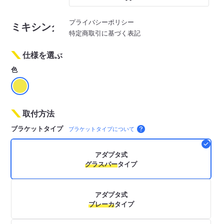
※画像はイメージです
プライバシーポリシー
ミキシングフォーク MFK042
特定商取引に基づく表記
仕様を選ぶ
色
取付方法
ブラケットタイプ
ブラケットタイプについて
アダプタ式
グラスパー
タイプ
アダプタ式
ブレーカ
タイプ