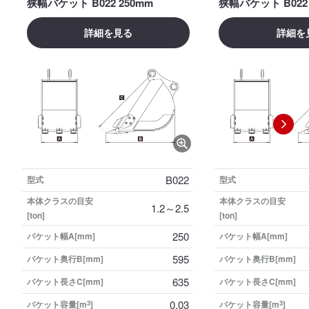
狭幅バケット B022 250mm
狭幅バケット B022 
詳細を見る
詳細を
B022
型式
型式
本体クラスの目安
本体クラスの目安
1.2～2.5
[ton]
[ton]
250
バケット幅A[mm]
バケット幅A[mm]
595
バケット奥行B[mm]
バケット奥行B[mm]
635
バケット長さC[mm]
バケット長さC[mm]
0.03
バケット容量[m
3
]
バケット容量[m
3
]