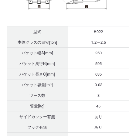
型式
B022
本体クラスの目安[ton]
1.2～2.5
バケット幅A[mm]
250
バケット奥行B[mm]
595
バケット長さC[mm]
635
バケット容量[m
3
]
0.03
ツース数
3
質量[kg]
45
サイドカッター有無
あり
フック有無
あり