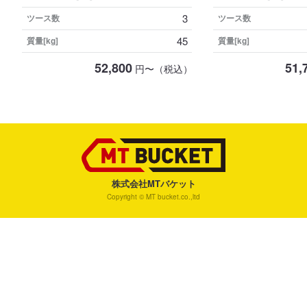
3
ツース数
ツース数
45
質量[kg]
質量[kg]
52,800
51,
円〜（税込）
株式会社MTバケット
Copyright © MT bucket.co.,ltd