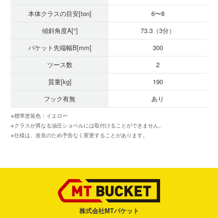
本体クラスの目安[ton]
6〜8
傾斜角度A[°]
73.3（3分）
バケット先端幅B[mm]
300
ツース数
2
質量[kg]
190
フック有無
あり
※標準塗装色：イエロー
※クラスが異なる油圧ショベルには取付けることができません。
※仕様は、改良のため予告なく変更することがあります。
株式会社MTバケット