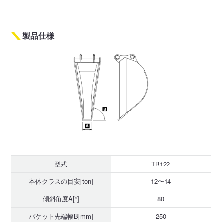
製品仕様
型式
TB122
本体クラスの目安[ton]
12〜14
傾斜角度A[°]
80
バケット先端幅B[mm]
250