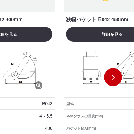
2 400mm
狭幅バケット B042 450mm
詳細を見る
詳細を見る
B042
型式
4～5.5
本体クラスの目安[ton]
400
バケット幅A[mm]