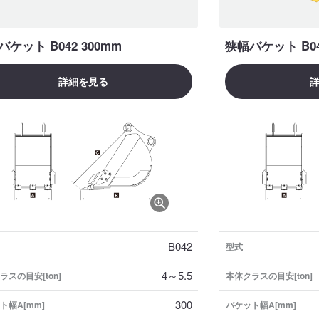
ケット B042 300mm
狭幅バケット B04
詳細を見る
B042
型式
4～5.5
ラスの目安[ton]
本体クラスの目安[ton]
300
ト幅A[mm]
バケット幅A[mm]