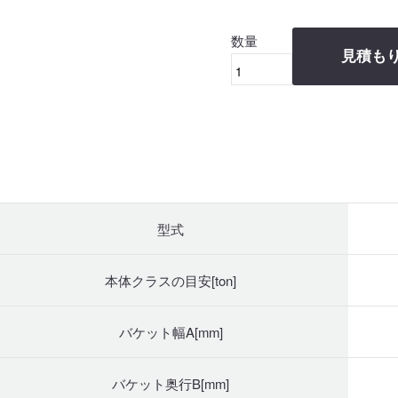
数量
見積も
型式
本体クラスの目安[ton]
バケット幅A[mm]
バケット奥行B[mm]