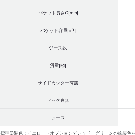
バケット長さC[mm]
3
バケット容量[m
]
ツース数
質量[kg]
サイドカッター有無
フック有無
ツース
※標準塗装色：イエロー（オプションでレッド・グリーンの塗装色