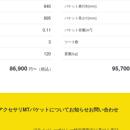
840
バケット奥行B[mm]
895
バケット長さC[mm]
0.11
3
バケット容量[m
]
3
ツース数
120
質量[kg]
86,900
95,700
円〜（税込）
アクセサリ
MTバケットについて
お知らせ
お問い合わせ
プライバシーポリシー
特定商取引に基づく表記