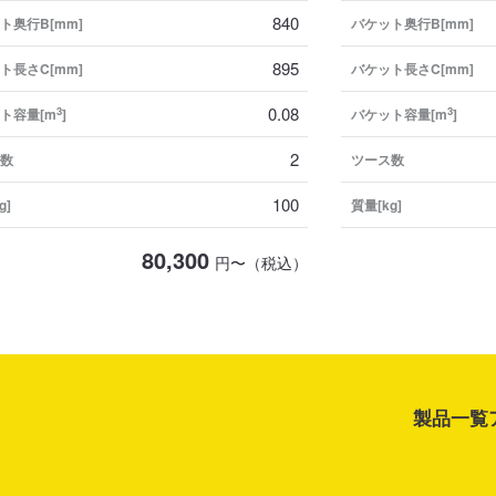
840
ト奥行B[mm]
バケット奥行B[mm]
895
ト長さC[mm]
バケット長さC[mm]
0.08
3
3
ト容量[m
]
バケット容量[m
]
2
数
ツース数
100
g]
質量[kg]
80,300
円〜（税込）
製品一覧