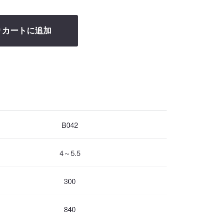
りカートに追加
B042
4～5.5
300
840