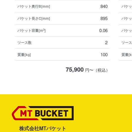
840
バケット奥行B[mm]
バケッ
895
バケット長さC[mm]
バケッ
0.06
3
バケット容量[m
]
バケッ
2
ツース数
ツース
100
質量[kg]
質量[k
75,900
円〜（税込）
株式会社MTバケット