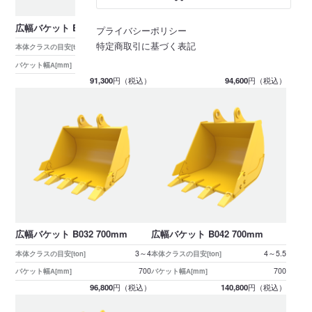
広幅バケット B032 600mm
広幅バケット B032 650mm
プライバシーポリシー
特定商取引に基づく表記
3～4
3～4
本体クラスの目安[ton]
本体クラスの目安[ton]
600
650
バケット幅A[mm]
バケット幅A[mm]
91,300
94,600
円（税込）
円（税込）
広幅バケット B032 700mm
広幅バケット B042 700mm
3～4
4～5.5
本体クラスの目安[ton]
本体クラスの目安[ton]
700
700
バケット幅A[mm]
バケット幅A[mm]
96,800
140,800
円（税込）
円（税込）